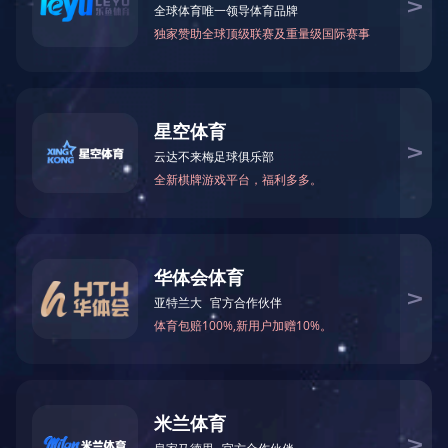
13906465834
江南网页版-江南(中国)
山东省寿光市现代农业产业园88号
一键分享：
2022-2-28
5661